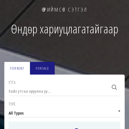
ӨӨРИЙМСӨГ СЭТГЭЛ
Өндөр хариуцлагатайгаар
FOR RENT
FOR SALE
УТГА
TYPE
All Types