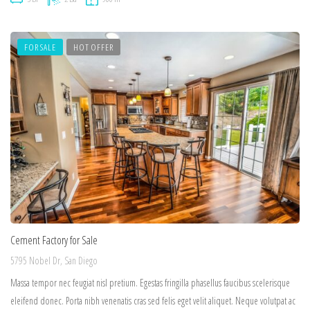
FOR SALE
HOT OFFER
Cement Factory for Sale
5795 Nobel Dr, San Diego
Massa tempor nec feugiat nisl pretium. Egestas fringilla phasellus faucibus scelerisque
eleifend donec. Porta nibh venenatis cras sed felis eget velit aliquet. Neque volutpat ac