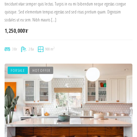
tincidunt vitae semper quis lectus. Turpis in eu mi bibendum neque egestas congue
quisque. Sed elementum tempus egestas sed sed risus pretium quam. Dignissim
sodales ut eu sem. Nibh mauris […]
1,250,000₮
2
3 Br
2 Ba
900 m
FOR SALE
HOT OFFER