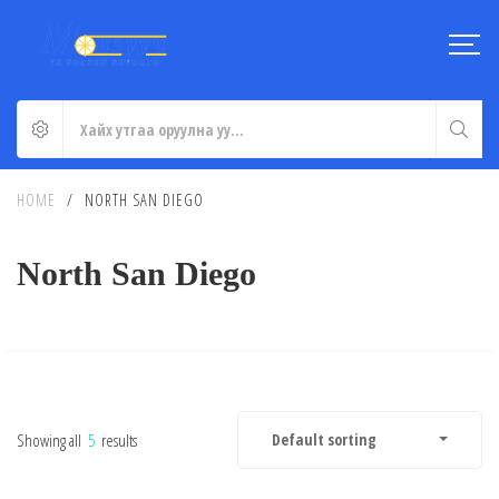
HOME
/
NORTH SAN DIEGO
North San Diego
Showing all
5
results
Default sorting