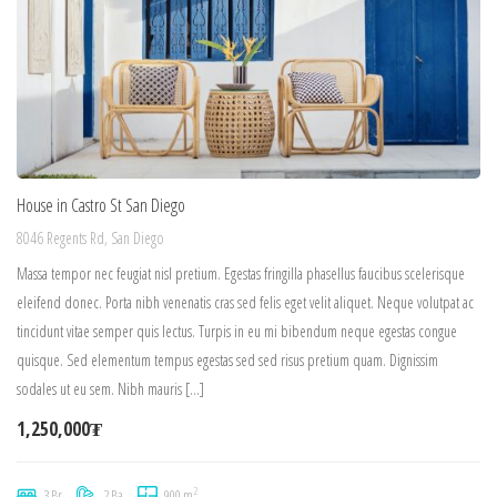
House in Castro St San Diego
8046 Regents Rd, San Diego
Massa tempor nec feugiat nisl pretium. Egestas fringilla phasellus faucibus scelerisque
eleifend donec. Porta nibh venenatis cras sed felis eget velit aliquet. Neque volutpat ac
tincidunt vitae semper quis lectus. Turpis in eu mi bibendum neque egestas congue
quisque. Sed elementum tempus egestas sed sed risus pretium quam. Dignissim
sodales ut eu sem. Nibh mauris […]
1,250,000₮
2
3 Br
2 Ba
900 m