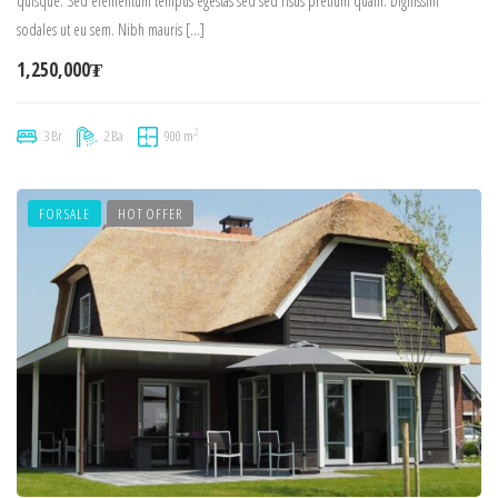
quisque. Sed elementum tempus egestas sed sed risus pretium quam. Dignissim
sodales ut eu sem. Nibh mauris […]
1,250,000₮
2
3 Br
2 Ba
900 m
FOR SALE
HOT OFFER