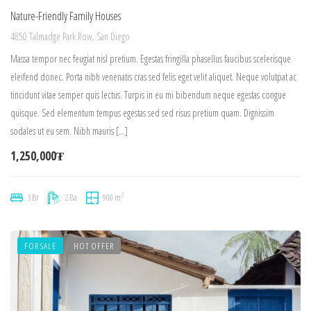
Nature-Friendly Family Houses
4850 Talmadge Park Row, San Diego
Massa tempor nec feugiat nisl pretium. Egestas fringilla phasellus faucibus scelerisque
eleifend donec. Porta nibh venenatis cras sed felis eget velit aliquet. Neque volutpat ac
tincidunt vitae semper quis lectus. Turpis in eu mi bibendum neque egestas congue
quisque. Sed elementum tempus egestas sed sed risus pretium quam. Dignissim
sodales ut eu sem. Nibh mauris […]
1,250,000₮
2
3 Br
2 Ba
900 m
FOR SALE
HOT OFFER