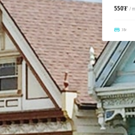
550₮
/ 
3 Br