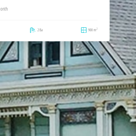
month
2
2 Ba
900 m