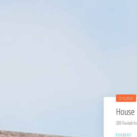
ОНЦЛОХ
House I
289 Foxhall Av
FOR RENT